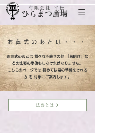
有限会社 平松
​ひらまつ斎場
お葬式のあとは・・・
お葬式のあとは 様々な手続きの他 「忌明け」な
どの法要の準備も
しなければなりません。
こちらのページでは 初めて法要の準備をされる
方 を 対象にご案内します。
法要とは