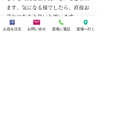
ます。気になる様でしたら、直接お
尋ねになると良いと思います。
夏場で暑いので、冷やしたペット
お花を注文
お問い合せ
斎場に電話
斎場へ行く
ボトルのお茶を帰り際に渡されるの
も良いかもしれません。
著 平松健太
D.「提灯」と「家
紋」
初盆の準備は例年６月頃より始
まります。