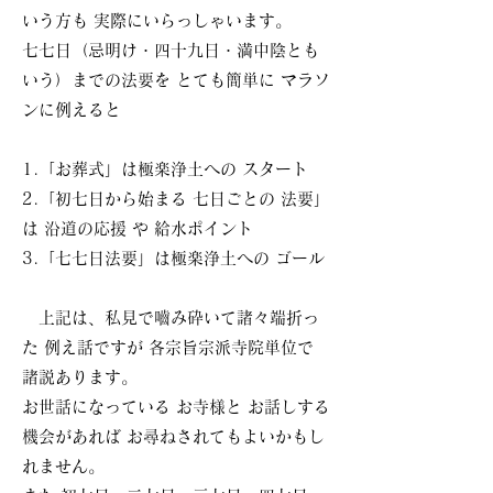
いう方も 実際にいらっしゃいます。
七七日（忌明け・四十九日・満中陰とも
いう）までの法要を とても簡単に マラソ
ンに例えると
1.「お葬式」は極楽浄土への スタート
2.「初
七日から始まる 七日ごとの 法要」
は 沿道の応援 や 給水ポイント
3.「七七日法要」は極楽浄土への ゴール
上記は、私見で嚙み砕いて諸々端折っ
た 例え話ですが 各宗旨宗派寺院単位で
諸説あります。
お世話になっている お寺様と お話しする
機会があれば お尋ねされてもよいかもし
れません。