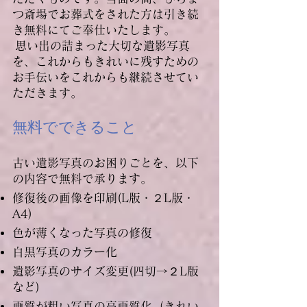
つ斎場でお葬式をされた方は引き続
き無料にてご奉仕いたします。
思い出の詰まった大切な遺影写真
を、これからもきれいに残すための
お手伝いをこれからも継続させてい
ただきます。
無料でできること
古い遺影写真のお困りごとを、以下
の内容で無料で承ります。
修復後の画像を印刷(L版・２L版・
A4)
色が薄くなった写真の修復
白黒写真のカラー化
遺影写真のサイズ変更(四切→２L版
など)
画質が粗い写真の高画質化（きれい