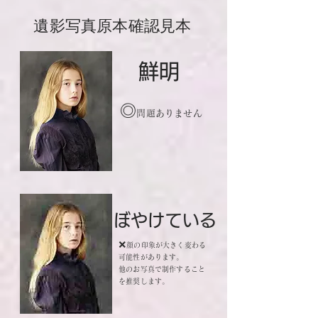
遺影写真原本確認見本
鮮明
◎
問題ありません
ぼやけている
×
顔の印象が大きく変わる
可能性があります。
他のお写真で制作すること
を推奨します。