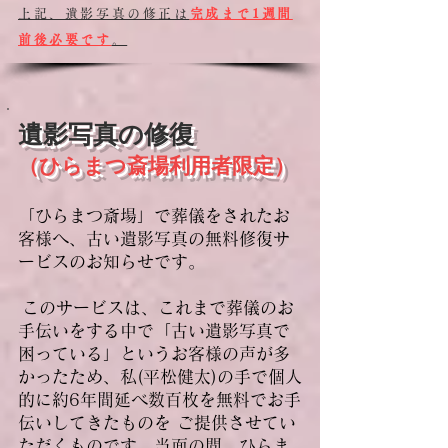
上記、遺影写真の修正は
完成まで1週間
前後必要です
。
遺影写真の修復
（ひらまつ斎場利用者限定）
「ひらまつ斎場」で葬儀をされたお
客様へ、古い遺影写真の無料修復サ
ービスのお知らせです。
このサービスは、これまで葬儀のお
手伝いをする中で「古い遺影写真で
困っている」というお客様の声が多
かったため、私(平松健太)の手で個人
的に約6年間延べ数百枚を無料でお手
伝いしてきたものを ご提供させてい
ただくものです。当面の間、ひらま