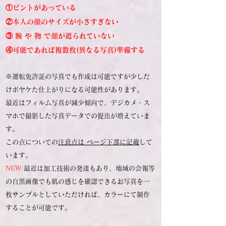
①ピントがあっている
②本人の顔のサイズが小さすぎない
③ 腕 や 物 で顔が遮られていない
​④可能であれば複数枚(異なる写真)準備する
※運転免許証の写真でも作成は可能ですが少しだ
けボヤケた仕上がりになる可能性があります。
最近はフィルム写真が減少傾向で、
デジカメ・ス
マホで撮影した
写真データでの提出が増えていま
す。
この点についての
注意点は ページ下部に記載
して
います。
NEW:
最近は加工技術の発達もあり、地域の会報等
の白黒画像でも肌の感じを確認できるお写真を一
枚サンプルとしていただければ、カラーにて制作
することが可能です。