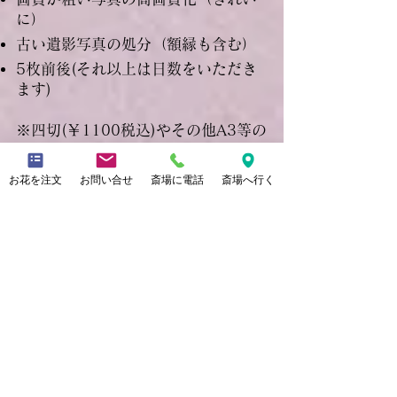
に）
古い遺影写真の処分（額縁も含む）
5枚前後(それ以上は日数をいただき
ます)
※四切(￥1100税込)やその他A3等の
大判サイズの印刷は有料となりま
す。
お花を注文
お問い合せ
斎場に電話
斎場へ行く
※データのみのお渡しも可能です。
(無料)​
修復例（退色した遺影写真）