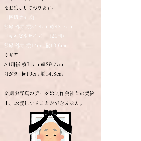
をお渡ししております。
「四切サイズ」
額縁 外寸 横34.4cm 縦42.7cm
「キャビネサイズ」（2L判）
額縁 外寸 横14cm 縦18.6cm
※参考
A4用紙 横21cm 縦29.7cm
はがき 横10cm 縦14.8cm
※遺影写真のデータは制作会社との
契約
上、お渡しすることができません。