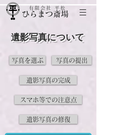
有限会社 平松
​ひらまつ斎場
遺影写真について
写真を選ぶ
写真の提出
遺影写真の完成
スマホ等での注意点
遺影写真の修復