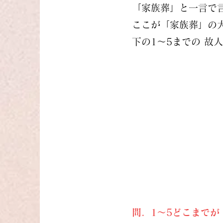
「家族葬」と一言で
ここが「家族葬」の
下の1～5までの 故
問．1～5どこまで