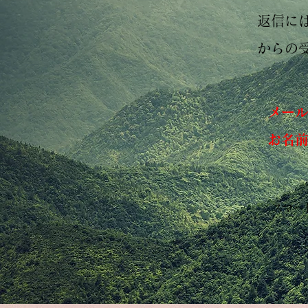
返信には
からの
メー
お名
スマー