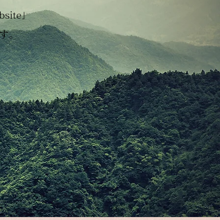
site」
す。