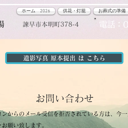
ホーム 2026
供花・灯籠
お葬式の準備
場
​電話：0
諫早市本明町378-4
遺影写真 原本提出 は こちら
​お問い合わせ
コンからのメール受信を拒否されている方は、今一
をお願い致します。