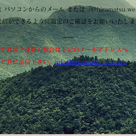
 パソコンからのメール または「@hiramatsu.web
受信ができるように設定のご確認をお願いいたしま
ルで直接ご連絡の場合は下記のメールアドレスへ
前と共に送信下さい。
info@hiramatsu.website
トフォンの方は下のメールボタンからどうぞ