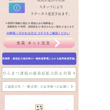
状況が変わり次第
スタッフにより
ステータス変更されます。
※新聞不掲載の場合 や 家族のみの御葬儀 は
御葬家名 や 時間、混雑状況 が 表示されない場合 が あります
火葬場へ 行かれる方は コチラをご確認ください
生花 ネット注文
長崎県：感染拡大傾向時の一般検査事業にかかる無料検査実施 5月31日 まで
ひらまつ斎場の感染症拡大防止対策
ご遺族以外「一般会葬」のお客様へのお願い