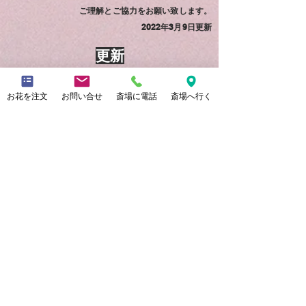
ご理解とご協力をお願い致します。
2022年3月9日更新
更新
長崎県在住・無症状の方 を対象に無料検査
お花を注文
お問い合せ
斎場に電話
斎場へ行く
長崎県の感染拡大傾向時の一般検査事業とし
て無料で検査が可能となっております。
期間は
令和4年5月31日
まで
検査場所や注意事項等の詳細は
長崎県のウェブサイトをご確認ください。
詳細
現在地から ひらまつ斎場 や 火葬場への
行き方を検索する