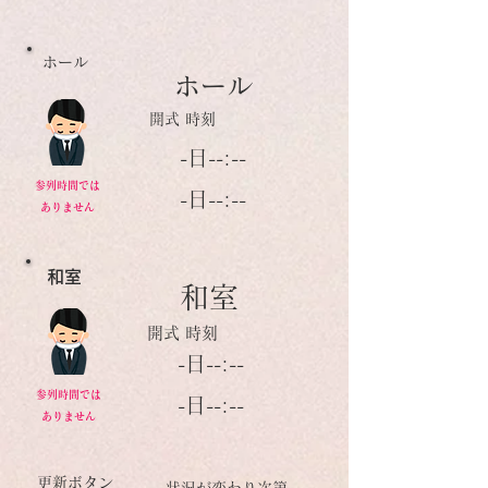
ホール
ホール
開式 時刻
-日--:--
参列時間では
-日--:--
ありません
和室
和室
開式 時刻
-日--:--
参列時間では
-日--:--
ありません
更新ボタン