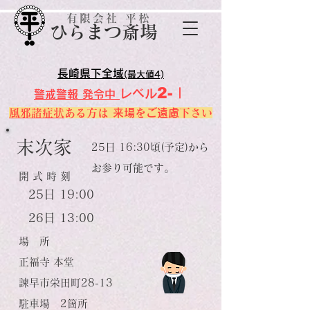
有限会社 平松
​ひらまつ斎場
長崎県下全域
(最大値4)
2-Ⅰ
レベル
警戒警報 発令中
風邪諸症状
ある方は
来場
を
ご遠慮
下さい
末次家
25日 16:30頃(予定)から
お参り可能です。
開 式 時 刻
25日 19:00
26日 13:00
場 所
正福寺 本堂
諫早市栄田町28-13
駐車場 2箇所