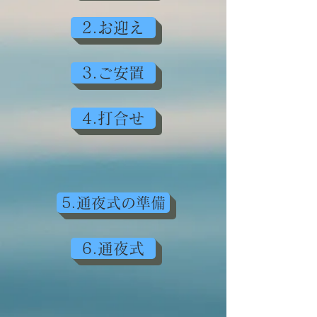
2.お迎え
3.ご安置
4.打合せ
5.通夜式の準備
6.通夜式