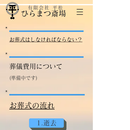
有限会社 平松
​ひらまつ斎場
お葬式はしなければならない？
葬儀費用について
(準備中です)
お葬式の流れ
1.逝去