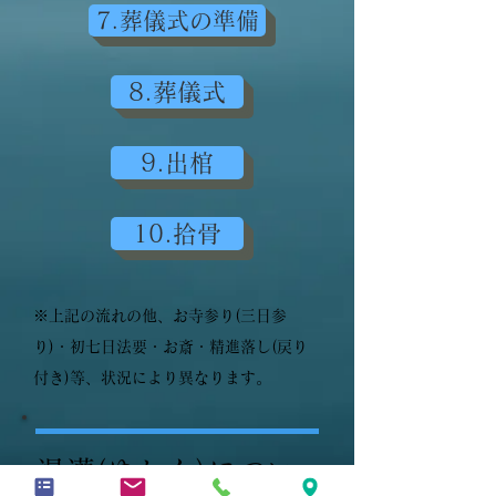
7.葬儀式の準備
8.葬儀式
9.出棺
10.拾骨
※上記の流れの他、お寺参り(三日参
り)・初七日法要・お斎・精進落し(戻り
付き)等、状況により異なります。
湯灌(ゆかん)につい