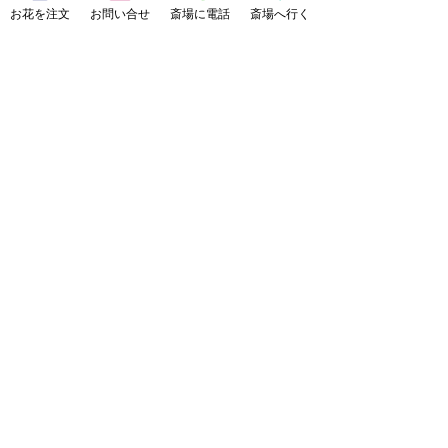
お花を注文
お問い合せ
斎場に電話
斎場へ行く
て
遺影写真について
​
用語集
(準備中です)