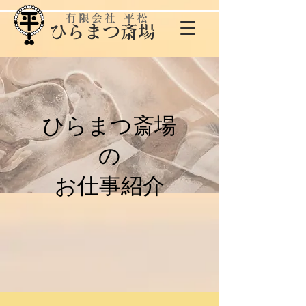
有限会社 平松
​ひらまつ斎場
ひらまつ斎場
の
お仕事紹介