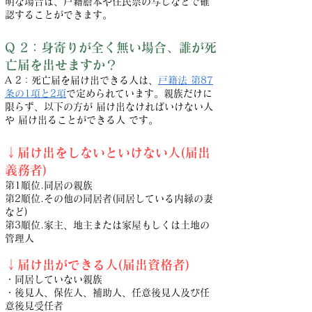
明な場合は、戸籍謄本や住民票の写しなどで確
認することができます。
Q 2：身寄りが全く無い場合、誰が死
亡届を出せますか？
A 2：死亡届を届け出できる人は、
戸籍法 第87
条の1項と2項
で定められています。親族だけに
限らず、以下の方が 届け出なければいけない人
や 届け出ることができる人 です。
↓届け出をしないといけない人(届出
義務者)
第1順位.同居の親族
第2順位.その他の同居者(同居している内縁の妻
など)
第3順位.家主、地主または家屋もしくは土地の
管理人
↓届け出ができる人(届出資格者)
・同居していない親族
・後見人、保佐人、補助人、任意後見人及び任
意後見受任者