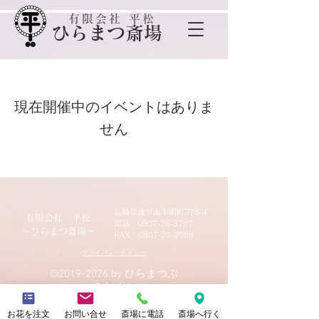
有限会社 平松
​ひらまつ斎場
現在開催中のイベントはありま
せん
長崎県諫早市本明町378-4
有限会社 平松
電話：0957-26-3797
​～ひらまつ斎場～
FAX：0957-25-2099
プライバシーポリシー
©
2019-2026
by ひらまつぷ
ろだくと
お花を注文
お問い合せ
斎場に電話
斎場へ行く