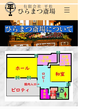
有限会社 平松
​ひらまつ斎場
ひらまつ斎場について