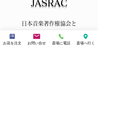
JASRAC
日本音楽著作権協会と
「施設内での音楽利用許諾契約」
お花を注文
お問い合せ
斎場に電話
斎場へ行く
を締結しておりますので、
式場内で故人様がお好きだった楽曲
を掛けることができます。
例）のんのこが好きだったから
「のんのこ節」を掛けたい等
※宗旨宗派また菩提寺等によっては
楽曲の使用に制限をさせて頂く場合がございま
すのでご了承ください。
※
基本的に楽曲のご準備はお客様でされること