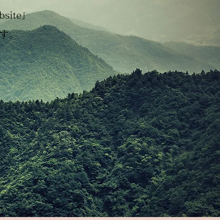
site」
す。