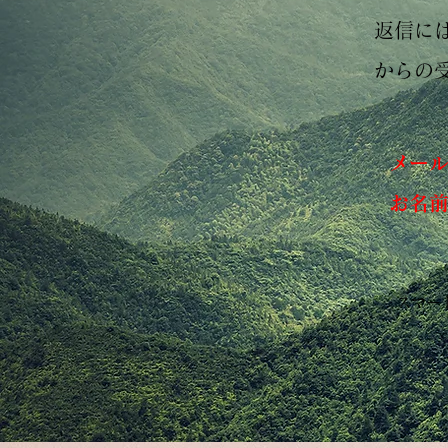
返信には
からの
メー
お名
スマー