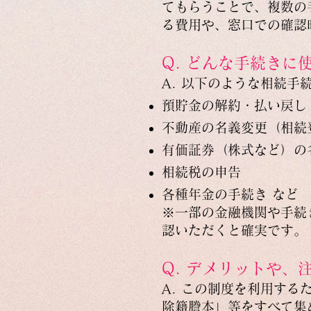
てもらうことで、複数の
る費用や、窓口での確認
Q. どんな手続きに
A. 以下のような相続
預貯金の解約・払い戻し
不動産の名義変更（相続
有価証券（株式など）の
相続税の申告
各種年金の手続き など
※一部の金融機関や手続
認いただくと確実です。
Q. デメリットや
A. この制度を利用す
除籍謄本」等をすべて集