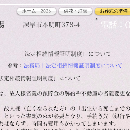
ホーム 2026
供花・灯籠
お葬式の準備
場
​電話：0
諫早市本明町378-4
「法定相続情報証明制度」について
参考：
法務局｜法定相続情報証明制度について
法定相続情報証明制度」について
は、故人様名義の預貯金の解約や不動産の名義変更
、故人様（亡くなられた方）の「出生から死亡まで
」といった書類の束が必要となり、手続き先（銀行
ればならず、時間も費用もかかってしまいます。