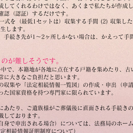
成してくれるわけではなく、あくまで私たちが作成
確認（認証）するだけです。
謄本一式を（最低1セットは）収集する手間 (2) 収集
発生します。
、手続き先が1〜2ヶ所しかない場合は、かえって手
るのが難しそうです。
しい中で、本籍地が各地に点在する戸籍を集めたり、古
常に大きなご負担だと思います。
の収集や「法定相続情報一覧図」の作成・申出（申
った国家資格を持つ専門家に限られています。
にあたり、ご遺族様がご葬儀後に直面される手続き
載しております。
自身で申出される場合）については、法務局のホー
法定相続情報証明制度について
）