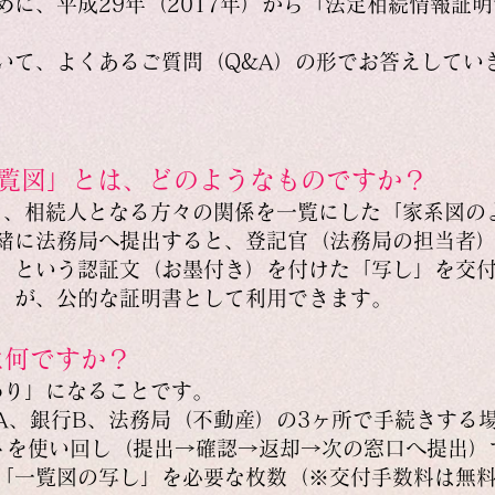
めに、平成29年（2017年）から「法定相続情報証
いて、よくあるご質問（Q&A）の形でお答えしてい
一覧図」とは、どのようなものですか？
）と、相続人となる方々の関係を一覧にした「家系図の
緒に法務局へ提出すると、登記官（法務局の担当者
」という認証文（お墨付き）を付けた「写し」を交
」が、公的な証明書として利用できます。
は何ですか？
わり」になることです。
A、銀行B、法務局（不動産）の3ヶ所で手続きする
トを使い回し（提出→確認→返却→次の窓口へ提出）
「一覧図の写し」を必要な枚数（※交付手数料は無