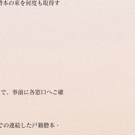
謄本の束を何度も取得す
ので、事前に各窓口へご確
での連続した戸籍謄本・
。