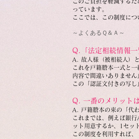
このご負担を軽減するた
っています。
ここでは、この制度につ
～よくあるＱ＆Ａ～
Q.「法定相続情報
A. 故人様（被相続人
これを戸籍謄本一式と一
内容で間違いありません
この「認証文付きの写し
Q. 一番のメリット
A. 戸籍謄本の束の「代
これまでは、例えば銀行
ット用意するか、1セッ
この制度を利用すれば、